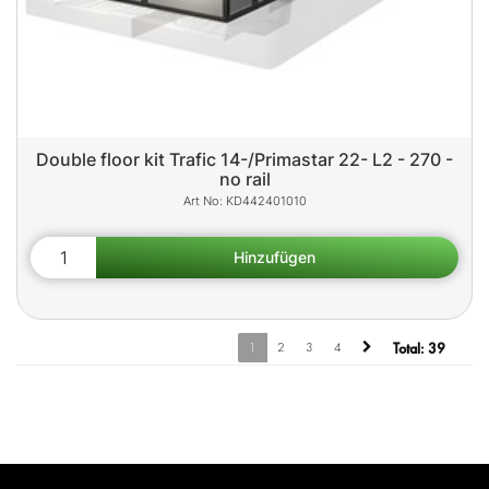
Double floor kit Trafic 14-/Primastar 22- L2 - 270 -
no rail
KD442401010
1
2
3
4
Total:
39