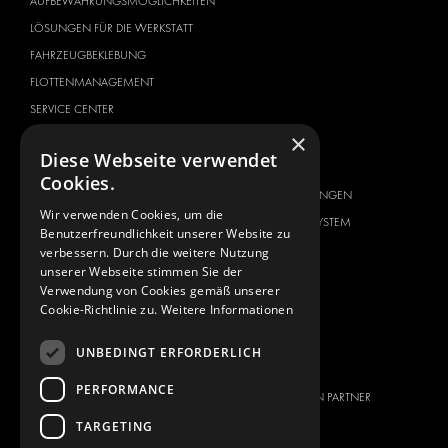
AUFBEWAHRUNGSMÖGLICHKEITEN
LÖSUNGEN FÜR DIE WERKSTATT
FAHRZEUGBEKLEBUNG
FLOTTENMANAGEMENT
SERVICE CENTER
×
FAHRZEUGHERSTELLER
ÜBER UNS
Diese Webseite verwendet
CITROËN
ANBIETER VON
Cookies.
KOMPLETTLÖSUNGEN
DACIA
Wir verwenden Cookies, um die
ÜBER MODUL-SYSTEM
FIAT
Benutzerfreundlichkeit unserer Website zu
DOWNLOADS
verbessern. Durch die weitere Nutzung
FORD
unserer Webseite stimmen Sie der
NEUIGKEITEN
HYUNDAI
Verwendung von Cookies gemäß unserer
Cookie-Richtlinie zu.
Weitere Informationen
KONTAKT
IVECO
MAN
KONTAKT
UNBEDINGT ERFORDERLICH
MAXUS
PRESSE
PERFORMANCE
MERCEDES
WERDEN SIE EIN PARTNER
NISSAN
TARGETING
OPEL