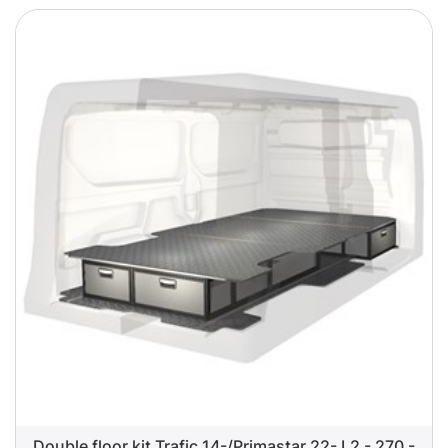
Double floor kit Trafic 14-/Primastar 22- L2 - 270 -