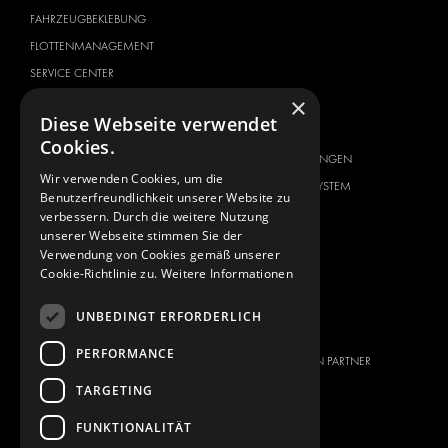
FAHRZEUGBEKLEBUNG
FLOTTENMANAGEMENT
SERVICE CENTER
×
FAHRZEUGHERSTELLER
ÜBER UNS
Diese Webseite verwendet
CITROËN
ANBIETER VON
Cookies.
KOMPLETTLÖSUNGEN
DACIA
Wir verwenden Cookies, um die
ÜBER MODUL-SYSTEM
FIAT
Benutzerfreundlichkeit unserer Website zu
DOWNLOADS
verbessern. Durch die weitere Nutzung
FORD
unserer Webseite stimmen Sie der
NEUIGKEITEN
HYUNDAI
Verwendung von Cookies gemäß unserer
Cookie-Richtlinie zu.
Weitere Informationen
KONTAKT
IVECO
MAN
KONTAKT
UNBEDINGT ERFORDERLICH
MAXUS
PRESSE
PERFORMANCE
MERCEDES
WERDEN SIE EIN PARTNER
NISSAN
TARGETING
OPEL
FUNKTIONALITÄT
PEUGEOT