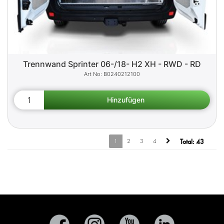
Trennwand Sprinter 06-/18- H2 XH - RWD - RD
B0240212100
1
2
3
4
Total:
43