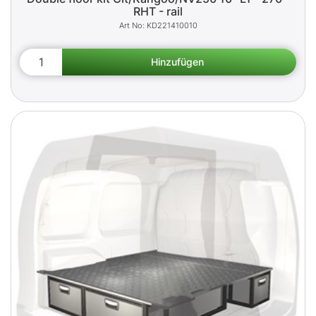
RHT - rail
KD221410010