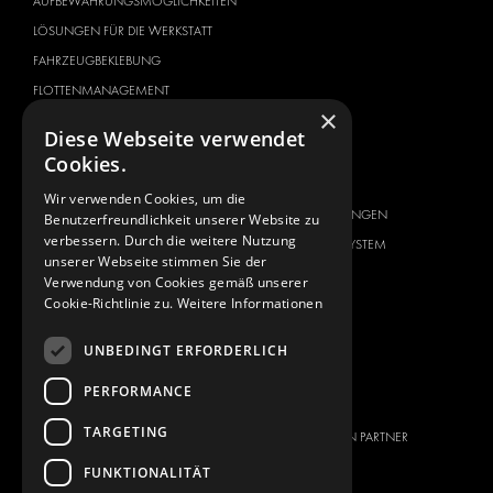
AUFBEWAHRUNGSMÖGLICHKEITEN
LÖSUNGEN FÜR DIE WERKSTATT
FAHRZEUGBEKLEBUNG
FLOTTENMANAGEMENT
×
SERVICE CENTER
Diese Webseite verwendet
Cookies.
FAHRZEUGHERSTELLER
ÜBER UNS
CITROËN
ANBIETER VON
Wir verwenden Cookies, um die
KOMPLETTLÖSUNGEN
Benutzerfreundlichkeit unserer Website zu
DACIA
verbessern. Durch die weitere Nutzung
ÜBER MODUL-SYSTEM
FIAT
unserer Webseite stimmen Sie der
DOWNLOADS
Verwendung von Cookies gemäß unserer
FORD
Cookie-Richtlinie zu.
Weitere Informationen
NEUIGKEITEN
HYUNDAI
KONTAKT
IVECO
UNBEDINGT ERFORDERLICH
MAN
KONTAKT
PERFORMANCE
MAXUS
PRESSE
TARGETING
MERCEDES
WERDEN SIE EIN PARTNER
NISSAN
FUNKTIONALITÄT
OPEL