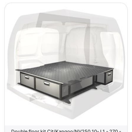
Double floor kit Cit/Kangoo/NV250 10- L1 - 270 -