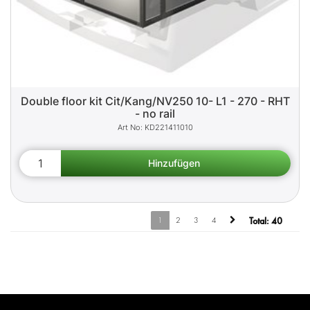
Double floor kit Cit/Kang/NV250 10- L1 - 270 - RHT
- no rail
KD221411010
1
2
3
4
Total:
40