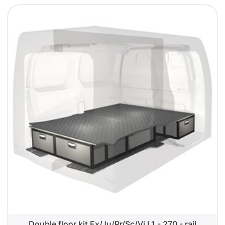
Double floor kit Ex/Ju/Pr/Sc/Vi L1 - 270 - rail