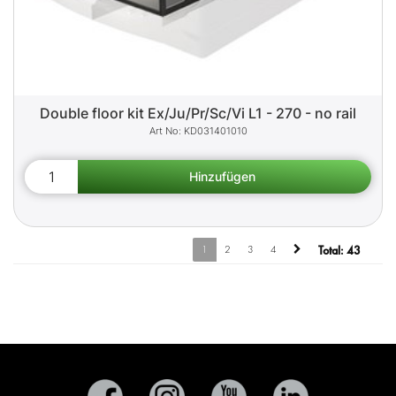
Double floor kit Ex/Ju/Pr/Sc/Vi L1 - 270 - no rail
KD031401010
1
2
3
4
Total:
43