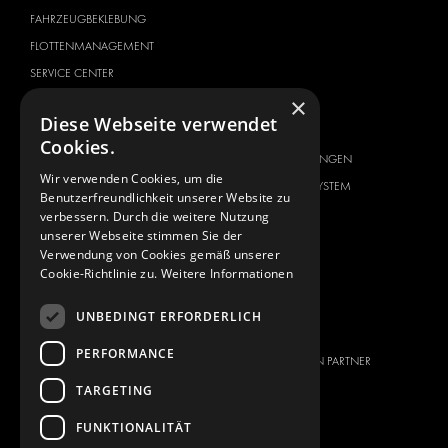
FAHRZEUGBEKLEBUNG
FLOTTENMANAGEMENT
SERVICE CENTER
×
FAHRZEUGHERSTELLER
ÜBER UNS
Diese Webseite verwendet
CITROËN
ANBIETER VON
Cookies.
KOMPLETTLÖSUNGEN
DACIA
Wir verwenden Cookies, um die
ÜBER MODUL-SYSTEM
FIAT
Benutzerfreundlichkeit unserer Website zu
DOWNLOADS
verbessern. Durch die weitere Nutzung
FORD
unserer Webseite stimmen Sie der
NEUIGKEITEN
HYUNDAI
Verwendung von Cookies gemäß unserer
Cookie-Richtlinie zu.
Weitere Informationen
KONTAKT
IVECO
MAN
KONTAKT
UNBEDINGT ERFORDERLICH
MAXUS
PRESSE
PERFORMANCE
MERCEDES
WERDEN SIE EIN PARTNER
NISSAN
TARGETING
OPEL
FUNKTIONALITÄT
PEUGEOT