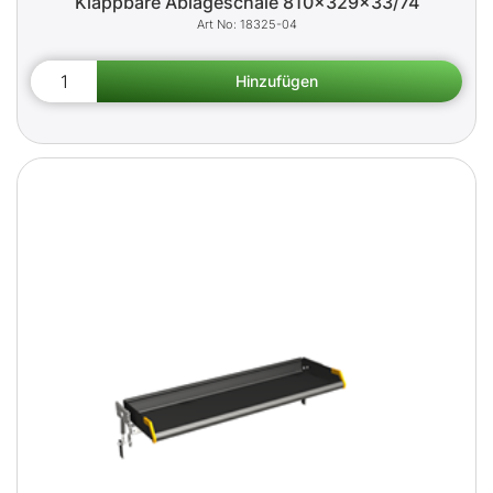
Klappbare Ablageschale 810x329x33/74
18325-04