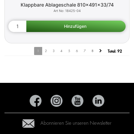
Klappbare Ablageschale 810x491x33/74
18425-04
1
2
3
4
5
6
7
8
Total:
92
Abonnieren Sie unseren Newsletter