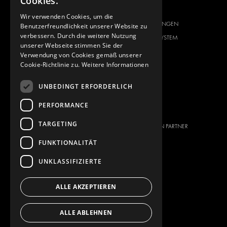
Cookies.
CITROËN
ANBIETER VON
Wir verwenden Cookies, um die
KOMPLETTLÖSUNGEN
Benutzerfreundlichkeit unserer Website zu
DACIA
verbessern. Durch die weitere Nutzung
ÜBER MODUL-SYSTEM
FIAT
unserer Webseite stimmen Sie der
DOWNLOADS
Verwendung von Cookies gemäß unserer
FORD
Cookie-Richtlinie zu.
Weitere Informationen
NEUIGKEITEN
HYUNDAI
KONTAKT
IVECO
UNBEDINGT ERFORDERLICH
MAN
KONTAKT
PERFORMANCE
MAXUS
PRESSE
TARGETING
MERCEDES
WERDEN SIE EIN PARTNER
NISSAN
FUNKTIONALITÄT
OPEL
UNKLASSIFIZIERTE
PEUGEOT
RENAULT
ALLE AKZEPTIEREN
TOYOTA
VOLKSWAGEN
ALLE ABLEHNEN