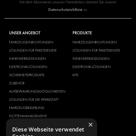
Mit dem Abonnieren unseres Newsletters stimmen Sie unserer
Datenschutzrichtlinie
zu.
UNSER ANGEBOT
PRODUKTE
FAHRZEUGEINRICHTUNGEN
FAHRZEUGEINRICHTUNGEN
LÖSUNGEN FÜR PAKETDIENSTE
LÖSUNGEN FÜR PAKETDIENSTE
INNENVERKLEIDUNGEN
INNENVERKLEIDUNGEN
ELEKTRONIK-LÖSUNGEN
ELEKTRONIK-LÖSUNGEN
SICHERHEITSPRODUKTE
KITS
ZUBEHÖR
AUFBEWAHRUNGSMÖGLICHKEITEN
LÖSUNGEN FÜR DIE WERKSTATT
FAHRZEUGBEKLEBUNG
FLOTTENMANAGEMENT
×
SERVICE CENTER
Diese Webseite verwendet
FAHRZEUGHERSTELLER
ÜBER UNS