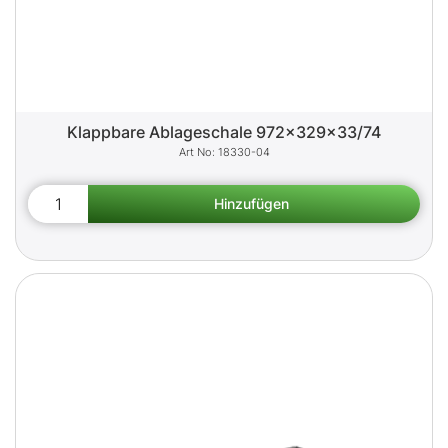
Klappbare Ablageschale 972x329x33/74
18330-04