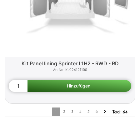
Kit Panel lining Sprinter L1H2 - RWD - RD
KL024121100
1
2
3
4
5
6
Total:
64