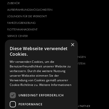
ZUBEHÖR
AUFBEWAHRUNGSMÖGLICHKEITEN
LÖSUNGEN FÜR DIE WERKSTATT
FAHRZEUGBEKLEBUNG
FLOTTENMANAGEMENT
SERVICE CENTER
×
FAHRZEUGHERSTELLER
ÜBER UNS
Diese Webseite verwendet
CITROËN
ANBIETER VON
Cookies.
KOMPLETTLÖSUNGEN
DACIA
Wir verwenden Cookies, um die
ÜBER MODUL-SYSTEM
FIAT
Benutzerfreundlichkeit unserer Website zu
DOWNLOADS
verbessern. Durch die weitere Nutzung
FORD
unserer Webseite stimmen Sie der
NEUIGKEITEN
HYUNDAI
Verwendung von Cookies gemäß unserer
Cookie-Richtlinie zu.
Weitere Informationen
KONTAKT
IVECO
MAN
KONTAKT
UNBEDINGT ERFORDERLICH
MAXUS
PRESSE
PERFORMANCE
MERCEDES
WERDEN SIE EIN PARTNER