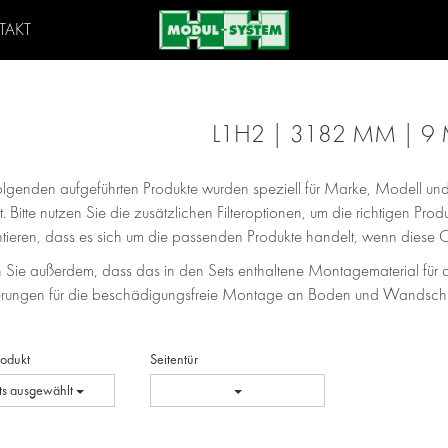
TAKT
L1H2 | 3182 MM | 9
Folgenden aufgeführten Produkte wurden speziell für Marke, Modell 
t. Bitte nutzen Sie die zusätzlichen Filteroptionen, um die richtigen Pr
ntieren, dass es sich um die passenden Produkte handelt, wenn diese 
 Sie außerdem, dass das in den Sets enthaltene Montagematerial für d
erungen für die beschädigungsfreie Montage an Boden und Wandschie
Produkt
Seitentür
ts ausgewählt