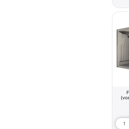
F
(vo