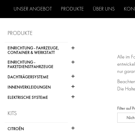
UNSER ANGEBOT
PRODUKTE
ÜBER UNS
KON
PRODUKTE
+
EINRICHTUNG - FAHRZEUGE,
CONTAINER & WERKSTATT
Alle im 
+
EINRICHTUNG -
entwickel
PAKETDIENSTFAHRZEUGE
nur gara
+
DACHTRÄGERSYSTEME
Beachten
+
INNENVERKLEIDUNGEN
Die Halt
+
ELEKTRISCHE SYSTEME
Filter auf 
KITS
Nich
+
CITROËN