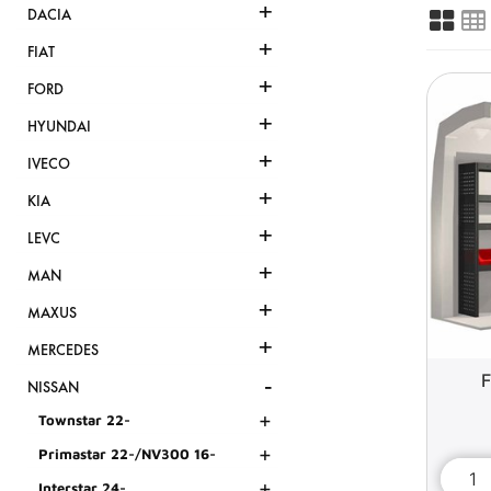
+
DACIA
+
FIAT
+
FORD
+
HYUNDAI
+
IVECO
+
KIA
+
LEVC
+
MAN
+
MAXUS
+
MERCEDES
-
F
NISSAN
+
Townstar 22-
+
Primastar 22-/NV300 16-
+
Interstar 24-