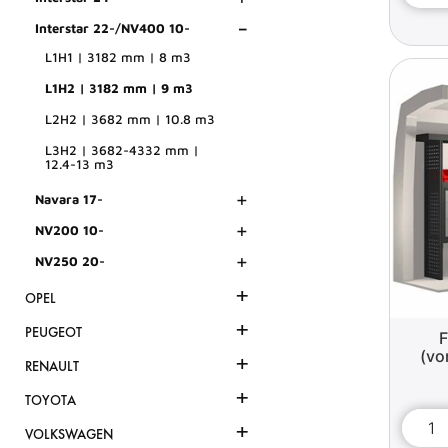
-
Interstar 22-/NV400 10-
L1H1 | 3182 mm | 8 m3
L1H2 | 3182 mm | 9 m3
L2H2 | 3682 mm | 10.8 m3
L3H2 | 3682-4332 mm |
12.4-13 m3
+
Navara 17-
+
NV200 10-
+
NV250 20-
+
OPEL
+
PEUGEOT
F
(vo
+
RENAULT
+
TOYOTA
+
VOLKSWAGEN