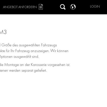
LOGIN
ANGEBOT ANFORDERN
 M3
und Größe des ausgewählten Fahrzeugs
odukte für Ihr Fahrzeug anzuzeigen. Wir können
Optionen ausgewählt sind.
ie Montage an der Karosserie vorgesehen ist.
nen werden separat geliefert.