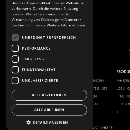
Benutzerfreundlichkeit unserer Website zu
verbessern. Durch die weitere Nutzung
unserer Webseite stimmen Sie der
Verwendung von Cookies gemäß unserer
Cookie-Richtlinie zu.
Weitere Informationen
UNBEDINGT ERFORDERLICH
PERFORMANCE
TARGETING
FUNKTIONALITÄT
UNSER ANGEBOT
PRODU
UNKLASSIFIZIERTE
FAHRZEUGEINRICHTUNGEN
FAHRZE
LÖSUNGEN FÜR PAKETDIENSTE
LÖSUNGE
ALLE AKZEPTIEREN
INNENVERKLEIDUNGEN
INNENV
ELEKTRONIK-LÖSUNGEN
ELEKTR
ALLE ABLEHNEN
SICHERHEITSPRODUKTE
KITS
ZUBEHÖR
DETAILS ANZEIGEN
AUFBEWAHRUNGSMÖGLICHKEITEN