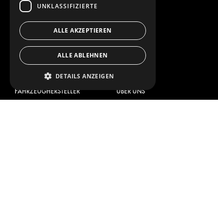
UNKLASSIFIZIERTE
ZUBEHÖR
AUFBEWAHRUNGSMÖGLICHKEITEN
ALLE AKZEPTIEREN
LÖSUNGEN FÜR DIE WERKSTATT
FAHRZEUGBEKLEBUNG
ALLE ABLEHNEN
FLOTTENMANAGEMENT
SERVICE CENTER
DETAILS ANZEIGEN
FAHRZEUGHERSTELLER
ÜBER UNS
CITROËN
ANBIETER VON
KOMPLETTLÖSUNGEN
DACIA
ÜBER MODUL-SYSTEM
FIAT
DOWNLOADS
FORD
NEUIGKEITEN
HYUNDAI
KONTAKT
IVECO
MAN
KONTAKT
MAXUS
PRESSE
MERCEDES
WERDEN SIE EIN PARTNER