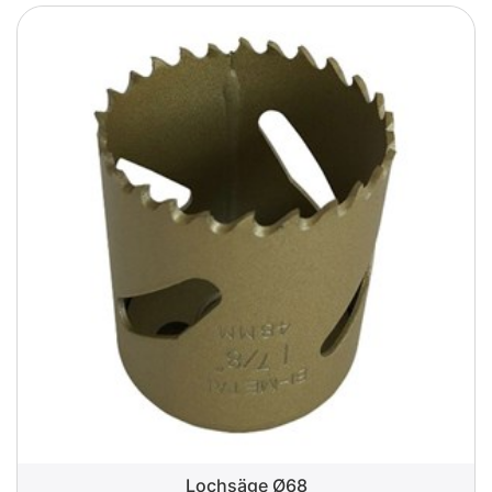
Lochsäge Ø68