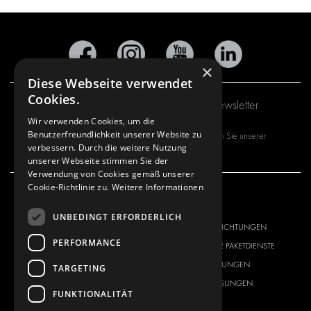
×
Diese Webseite verwendet
Cookies.
Abonnieren Sie unseren Newsletter
Wir verwenden Cookies, um die
Benutzerfreundlichkeit unserer Website zu
Mit dem Abonnieren unseres Newsletters stimmen Sie unserer
verbessern. Durch die weitere Nutzung
Datenschutzrichtlinie
zu.
unserer Webseite stimmen Sie der
Verwendung von Cookies gemäß unserer
Cookie-Richtlinie zu.
Weitere Informationen
UNSER ANGEBOT
PRODUKTE
UNBEDINGT ERFORDERLICH
FAHRZEUGEINRICHTUNGEN
FAHRZEUGEINRICHTUNGEN
PERFORMANCE
LÖSUNGEN FÜR PAKETDIENSTE
LÖSUNGEN FÜR PAKETDIENSTE
INNENVERKLEIDUNGEN
INNENVERKLEIDUNGEN
TARGETING
ELEKTRONIK-LÖSUNGEN
ELEKTRONIK-LÖSUNGEN
FUNKTIONALITÄT
SICHERHEITSPRODUKTE
KITS