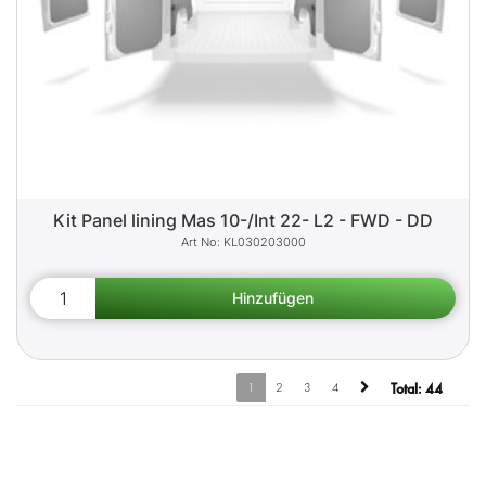
Kit Panel lining Mas 10-/Int 22- L2 - FWD - DD
KL030203000
1
2
3
4
Total:
44