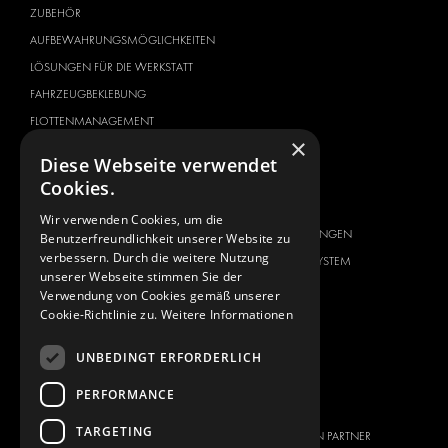
ZUBEHÖR
AUFBEWAHRUNGSMÖGLICHKEITEN
LÖSUNGEN FÜR DIE WERKSTATT
FAHRZEUGBEKLEBUNG
FLOTTENMANAGEMENT
×
SERVICE CENTER
Diese Webseite verwendet
Cookies.
FAHRZEUGHERSTELLER
ÜBER UNS
CITROËN
ANBIETER VON
Wir verwenden Cookies, um die
KOMPLETTLÖSUNGEN
Benutzerfreundlichkeit unserer Website zu
DACIA
verbessern. Durch die weitere Nutzung
ÜBER MODUL-SYSTEM
FIAT
unserer Webseite stimmen Sie der
DOWNLOADS
Verwendung von Cookies gemäß unserer
FORD
Cookie-Richtlinie zu.
Weitere Informationen
NEUIGKEITEN
HYUNDAI
KONTAKT
IVECO
UNBEDINGT ERFORDERLICH
MAN
KONTAKT
PERFORMANCE
MAXUS
PRESSE
TARGETING
MERCEDES
WERDEN SIE EIN PARTNER