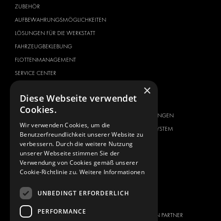
ZUBEHÖR
AUFBEWAHRUNGSMÖGLICHKEITEN
LÖSUNGEN FÜR DIE WERKSTATT
FAHRZEUGBEKLEBUNG
FLOTTENMANAGEMENT
SERVICE CENTER
×
FAHRZEUGHERSTELLER
ÜBER UNS
Diese Webseite verwendet
CITROËN
ANBIETER VON
Cookies.
KOMPLETTLÖSUNGEN
DACIA
Wir verwenden Cookies, um die
ÜBER MODUL-SYSTEM
FIAT
Benutzerfreundlichkeit unserer Website zu
DOWNLOADS
verbessern. Durch die weitere Nutzung
FORD
unserer Webseite stimmen Sie der
NEUIGKEITEN
HYUNDAI
Verwendung von Cookies gemäß unserer
Cookie-Richtlinie zu.
Weitere Informationen
KONTAKT
IVECO
MAN
KONTAKT
UNBEDINGT ERFORDERLICH
MAXUS
PRESSE
PERFORMANCE
MERCEDES
WERDEN SIE EIN PARTNER