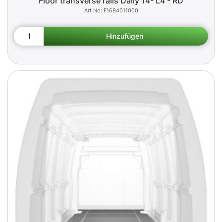
Floor transverse rails Daily 14- L4 - RD
F1684011000