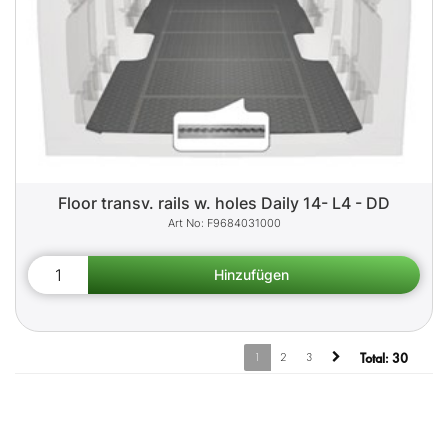
Floor transv. rails w. holes Daily 14- L4 - DD
F9684031000
1
2
3
Total:
30