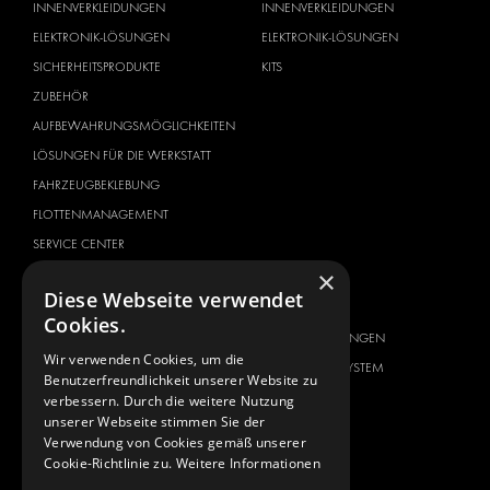
INNENVERKLEIDUNGEN
INNENVERKLEIDUNGEN
ELEKTRONIK-LÖSUNGEN
ELEKTRONIK-LÖSUNGEN
SICHERHEITSPRODUKTE
KITS
ZUBEHÖR
AUFBEWAHRUNGSMÖGLICHKEITEN
LÖSUNGEN FÜR DIE WERKSTATT
FAHRZEUGBEKLEBUNG
FLOTTENMANAGEMENT
SERVICE CENTER
×
FAHRZEUGHERSTELLER
ÜBER UNS
Diese Webseite verwendet
CITROËN
ANBIETER VON
Cookies.
KOMPLETTLÖSUNGEN
DACIA
Wir verwenden Cookies, um die
ÜBER MODUL-SYSTEM
FIAT
Benutzerfreundlichkeit unserer Website zu
DOWNLOADS
verbessern. Durch die weitere Nutzung
FORD
unserer Webseite stimmen Sie der
NEUIGKEITEN
HYUNDAI
Verwendung von Cookies gemäß unserer
Cookie-Richtlinie zu.
Weitere Informationen
KONTAKT
IVECO