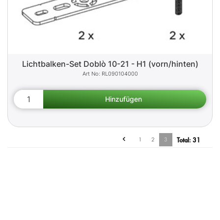
Lichtbalken-Set Doblò 10-21 - H1 (vorn/hinten)
RL090104000
1
2
3
Total:
31