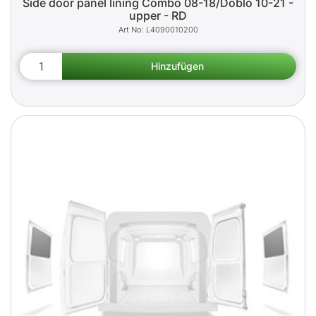
Side door panel lining Combo 08-18/Doblò 10-21 -
upper - RD
L4090010200