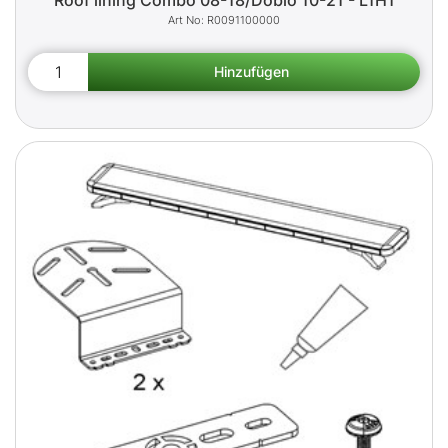
Roof lining Combo 08-18/Doblò 10-21 - L1H1
R0091100000