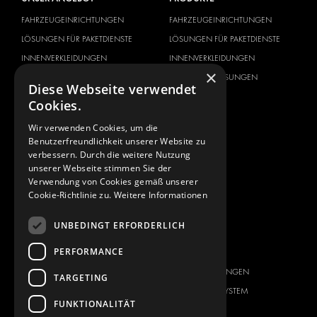
FAHRZEUGEINRICHTUNGEN
FAHRZEUGEINRICHTUNGEN
LÖSUNGEN FÜR PAKETDIENSTE
LÖSUNGEN FÜR PAKETDIENSTE
INNENVERKLEIDUNGEN
INNENVERKLEIDUNGEN
×
ELEKTRONIK-LÖSUNGEN
ELEKTRONIK-LÖSUNGEN
Diese Webseite verwendet
SICHERHEITSPRODUKTE
KITS
Cookies.
ZUBEHÖR
Wir verwenden Cookies, um die
AUFBEWAHRUNGSMÖGLICHKEITEN
Benutzerfreundlichkeit unserer Website zu
LÖSUNGEN FÜR DIE WERKSTATT
verbessern. Durch die weitere Nutzung
unserer Webseite stimmen Sie der
FAHRZEUGBEKLEBUNG
Verwendung von Cookies gemäß unserer
FLOTTENMANAGEMENT
Cookie-Richtlinie zu.
Weitere Informationen
SERVICE CENTER
UNBEDINGT ERFORDERLICH
FAHRZEUGHERSTELLER
ÜBER UNS
PERFORMANCE
CITROËN
ANBIETER VON
KOMPLETTLÖSUNGEN
TARGETING
DACIA
ÜBER MODUL-SYSTEM
FIAT
FUNKTIONALITÄT
DOWNLOADS
FORD