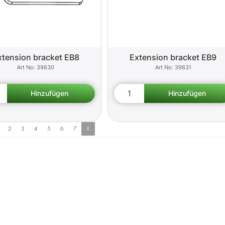
xtension bracket EB8
Extension bracket EB9
39630
39631
2
3
4
5
6
7
8