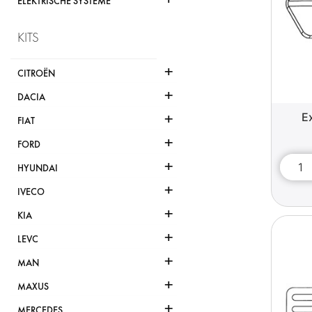
ELEKTRISCHE SYSTEME
KITS
+
CITROËN
+
DACIA
+
E
FIAT
+
FORD
+
HYUNDAI
+
IVECO
+
KIA
+
LEVC
+
MAN
+
MAXUS
+
MERCEDES