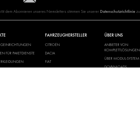
Datenschutzrichtlinie
Mit dem Abonnieren unseres Newsletters stimmen Sie unserer
zu
KTE
FAHRZEUGHERSTELLER
ÜBER UNS
UGEINRICHTUNGEN
CITROËN
ANBIETER VON
KOMPLETTLÖSUNGEN
N FÜR PAKETDIENSTE
DACIA
ÜBER MODUL-SYSTEM
ERKLEIDUNGEN
FIAT
DOWNLOADS
ONIK-LÖSUNGEN
FORD
NEUIGKEITEN
HYUNDAI
IVECO
MAN
MAXUS
MERCEDES
NISSAN
OPEL
PEUGEOT