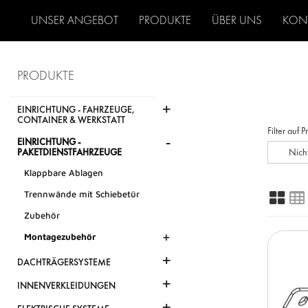
UNSER ANGEBOT
PRODUKTE
ÜBER UNS
KON
PRODUKTE
+
EINRICHTUNG - FAHRZEUGE,
CONTAINER & WERKSTATT
Filter auf 
-
EINRICHTUNG -
PAKETDIENSTFAHRZEUGE
Nich
Klappbare Ablagen
Trennwände mit Schiebetür
Zubehör
+
Montagezubehör
+
DACHTRÄGERSYSTEME
+
INNENVERKLEIDUNGEN
+