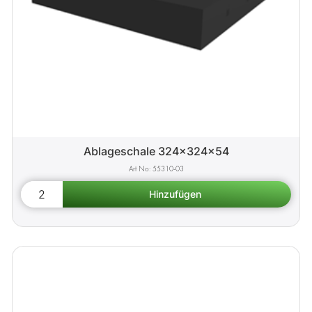
Ablageschale 324x324x54
55310-03