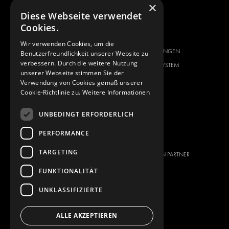
×
SERVICE CENTER
Diese Webseite verwendet
Cookies.
FAHRZEUGHERSTELLER
ÜBER UNS
CITROËN
ANBIETER VON
Wir verwenden Cookies, um die
KOMPLETTLÖSUNGEN
Benutzerfreundlichkeit unserer Website zu
DACIA
verbessern. Durch die weitere Nutzung
ÜBER MODUL-SYSTEM
FIAT
unserer Webseite stimmen Sie der
DOWNLOADS
Verwendung von Cookies gemäß unserer
FORD
Cookie-Richtlinie zu.
Weitere Informationen
NEUIGKEITEN
HYUNDAI
KONTAKT
IVECO
UNBEDINGT ERFORDERLICH
MAN
KONTAKT
PERFORMANCE
MAXUS
PRESSE
TARGETING
MERCEDES
WERDEN SIE EIN PARTNER
NISSAN
FUNKTIONALITÄT
OPEL
UNKLASSIFIZIERTE
PEUGEOT
RENAULT
ALLE AKZEPTIEREN
TOYOTA