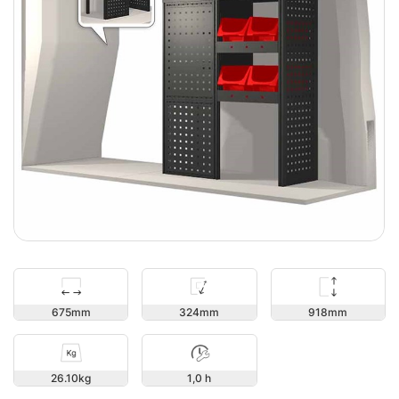
918
675
324
26.10
1,0 h