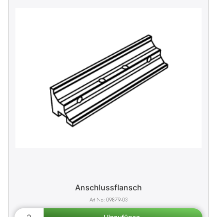
Anschlussflansch
09879-03