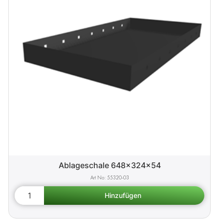
Ablageschale 648x324x54
55320-03