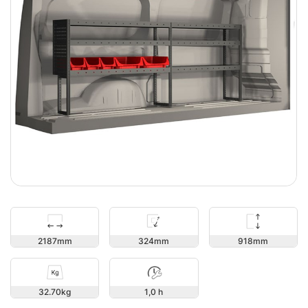
918
2187
324
32.70
1,0 h