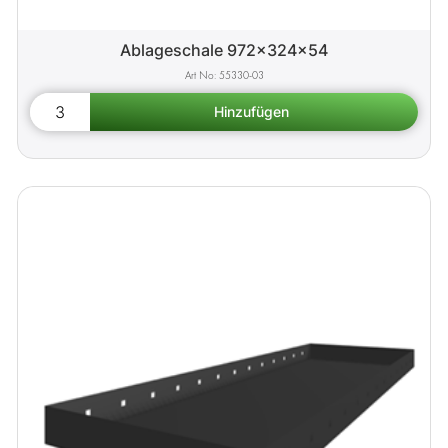
Ablageschale 972x324x54
55330-03