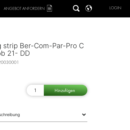
LOGIN
ANGEBOT ANFORDERN
 strip Ber-Com-Par-Pro C
ob 21- DD
20030001
schreibung