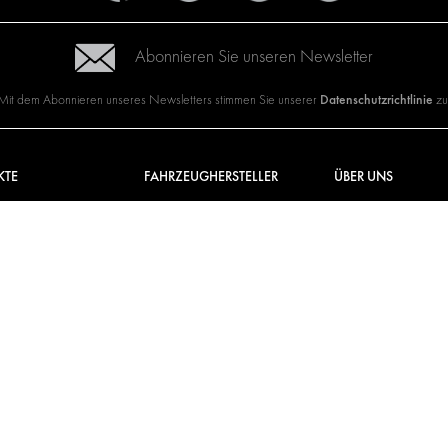
Abonnieren Sie unseren Newsletter
Datenschutzrichtlinie
Mit dem Abonnieren unseres Newsletters stimmen Sie unserer
zu
KTE
FAHRZEUGHERSTELLER
ÜBER UNS
UGEINRICHTUNGEN
CITROËN
ANBIETER VON
KOMPLETTLÖSUNGEN
N FÜR PAKETDIENSTE
DACIA
ÜBER MODUL-SYSTEM
ERKLEIDUNGEN
FIAT
DOWNLOADS
ONIK-LÖSUNGEN
FORD
NEUIGKEITEN
HYUNDAI
IVECO
MAN
MAXUS
MERCEDES