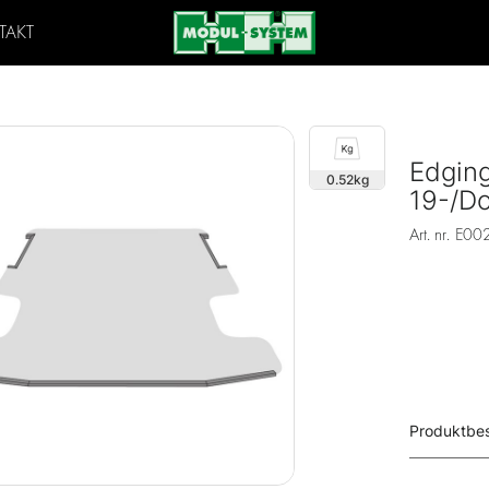
TAKT
Edging
0.52
19-/D
Art. nr.
E00
Produktbe