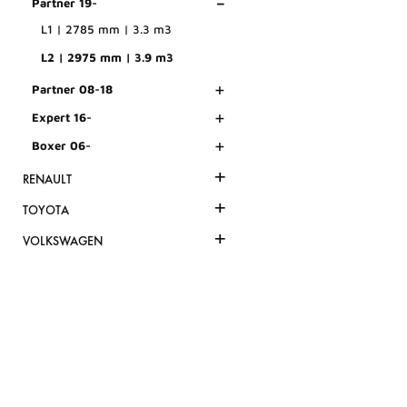
-
Partner 19-
L1 | 2785 mm | 3.3 m3
L2 | 2975 mm | 3.9 m3
+
Partner 08-18
+
Expert 16-
+
Boxer 06-
+
RENAULT
+
TOYOTA
+
VOLKSWAGEN