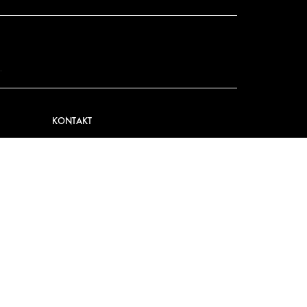
.
KONTAKT
KONTAKT
PRESSE
WERDEN SIE EIN PARTNER