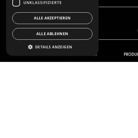
UNKLASSIFIZIERTE
ALLE AKZEPTIEREN
ALLE ABLEHNEN
DETAILS ANZEIGEN
UNSER ANGEBOT
PRODU
FAHRZEUGEINRICHTUNGEN
FAHRZE
LÖSUNGEN FÜR PAKETDIENSTE
LÖSUNGE
INNENVERKLEIDUNGEN
INNENV
ELEKTRONIK-LÖSUNGEN
ELEKTR
SICHERHEITSPRODUKTE
KITS
ZUBEHÖR
AUFBEWAHRUNGSMÖGLICHKEITEN
LÖSUNGEN FÜR DIE
WERKSTATT
FAHRZEUGBEKLEBUNG