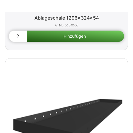
Ablageschale 1296x324x54
55340-03