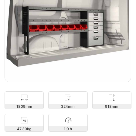
918
1809
324
47.30
1,0 h