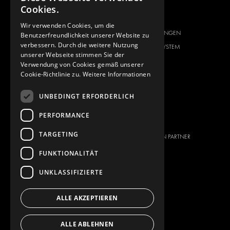
Cookies.
FAHRZEUGHERSTELLER
ÜBER UNS
CITROËN
ANBIETER VON
Wir verwenden Cookies, um die
KOMPLETTLÖSUNGEN
Benutzerfreundlichkeit unserer Website zu
DACIA
verbessern. Durch die weitere Nutzung
ÜBER MODUL-SYSTEM
FIAT
unserer Webseite stimmen Sie der
DOWNLOADS
Verwendung von Cookies gemäß unserer
FORD
Cookie-Richtlinie zu.
Weitere Informationen
NEUIGKEITEN
HYUNDAI
KONTAKT
IVECO
UNBEDINGT ERFORDERLICH
MAN
KONTAKT
PERFORMANCE
MAXUS
PRESSE
TARGETING
MERCEDES
WERDEN SIE EIN PARTNER
NISSAN
FUNKTIONALITÄT
OPEL
UNKLASSIFIZIERTE
PEUGEOT
RENAULT
ALLE AKZEPTIEREN
TOYOTA
VOLKSWAGEN
ALLE ABLEHNEN