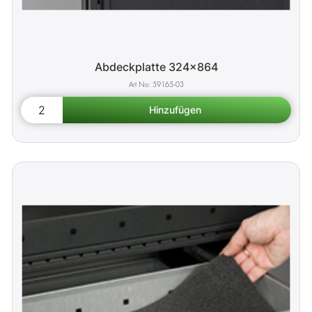
Abdeckplatte 324x864
59165-03