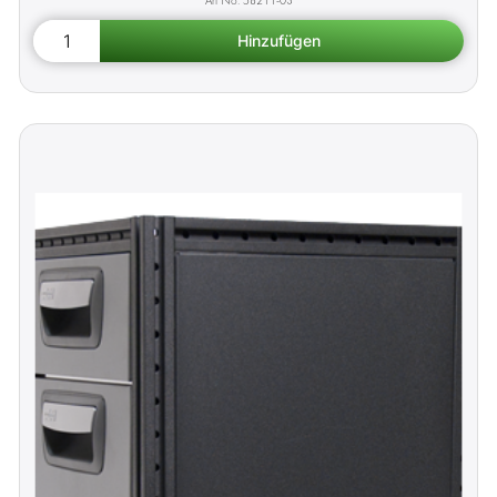
58211-03