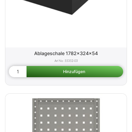
Ablageschale 1782x324x54
55352-03