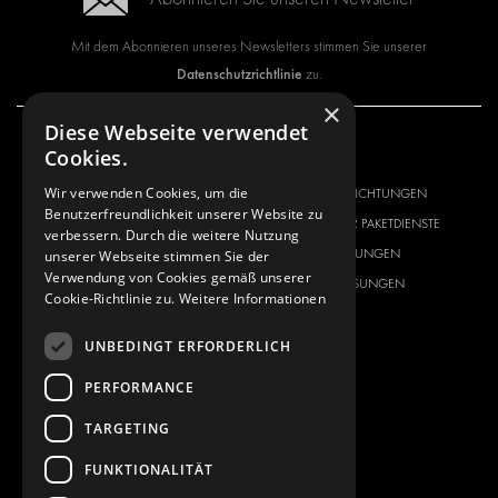
Mit dem Abonnieren unseres Newsletters stimmen Sie unserer
Datenschutzrichtlinie
zu.
×
Diese Webseite verwendet
Cookies.
UNSER ANGEBOT
PRODUKTE
Wir verwenden Cookies, um die
FAHRZEUGEINRICHTUNGEN
FAHRZEUGEINRICHTUNGEN
Benutzerfreundlichkeit unserer Website zu
LÖSUNGEN FÜR PAKETDIENSTE
LÖSUNGEN FÜR PAKETDIENSTE
verbessern. Durch die weitere Nutzung
INNENVERKLEIDUNGEN
INNENVERKLEIDUNGEN
unserer Webseite stimmen Sie der
Verwendung von Cookies gemäß unserer
ELEKTRONIK-LÖSUNGEN
ELEKTRONIK-LÖSUNGEN
Cookie-Richtlinie zu.
Weitere Informationen
SICHERHEITSPRODUKTE
KITS
ZUBEHÖR
UNBEDINGT ERFORDERLICH
AUFBEWAHRUNGSMÖGLICHKEITEN
PERFORMANCE
LÖSUNGEN FÜR DIE WERKSTATT
TARGETING
FAHRZEUGBEKLEBUNG
FLOTTENMANAGEMENT
FUNKTIONALITÄT
SERVICE CENTER