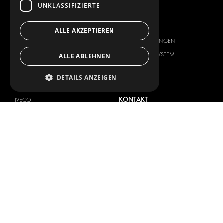
UNKLASSIFIZIERTE
FAHRZEUGHERSTELLER
ÜBER UNS
ALLE AKZEPTIEREN
CITROËN
ANBIETER VON
KOMPLETTLÖSUNGEN
DACIA
ÜBER MODUL-SYSTEM
ALLE ABLEHNEN
FIAT
DOWNLOADS
FORD
DETAILS ANZEIGEN
NEUIGKEITEN
HYUNDAI
KONTAKT
IVECO
MAN
KONTAKT
MAXUS
PRESSE
MERCEDES
WERDEN SIE EIN PARTNER
NISSAN
OPEL
PEUGEOT
RENAULT
TOYOTA
VOLKSWAGEN