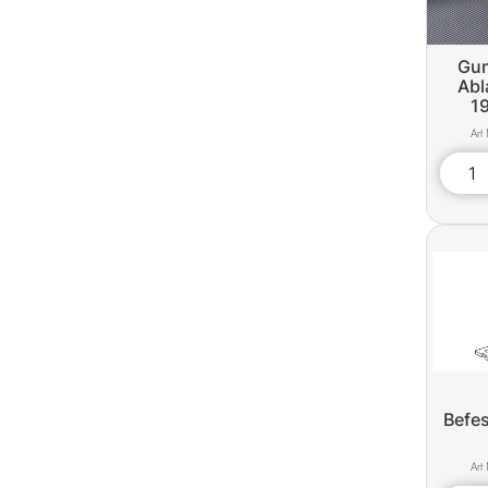
Gum
Abl
1
Befe