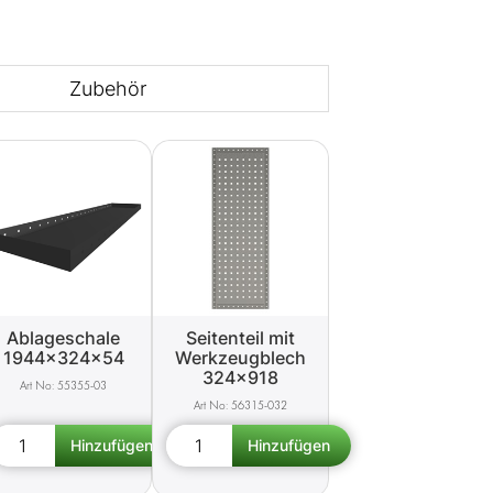
Zubehör
Ablageschale
Seitenteil mit
1944x324x54
Werkzeugblech
324x918
55355-03
56315-032