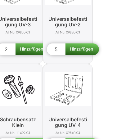
Universalbefesti
Universalbefesti
gung UV-3
gung UV-2
09830-03
09820-03
Schraubensatz
Universalbefesti
Klein
gung UV-4
11492-03
09840-03