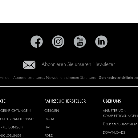
Abonnieren Sie unseren Newsletter
Datenschutzrichtlinie
Mit dem Abonnieren unseres Newsletters stimmen Sie unserer
zu
KTE
FAHRZEUGHERSTELLER
ÜBER UNS
UGEINRICHTUNGEN
CITROËN
ANBIETER VON
KOMPLETTLÖSUNGEN
N FÜR PAKETDIENSTE
DACIA
ÜBER MODUL-SYSTEM
ERKLEIDUNGEN
FIAT
DOWNLOADS
ONIK-LÖSUNGEN
FORD