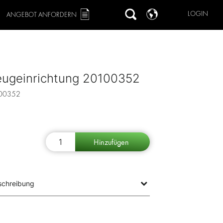
LOGIN
ANGEBOT ANFORDERN
eugeinrichtung 20100352
00352
schreibung