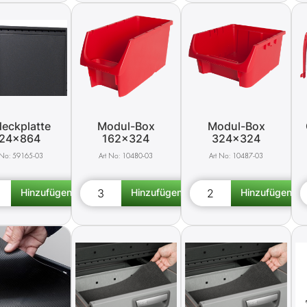
eckplatte
Modul-Box
Modul-Box
24x864
162x324
324x324
59165-03
10480-03
10487-03