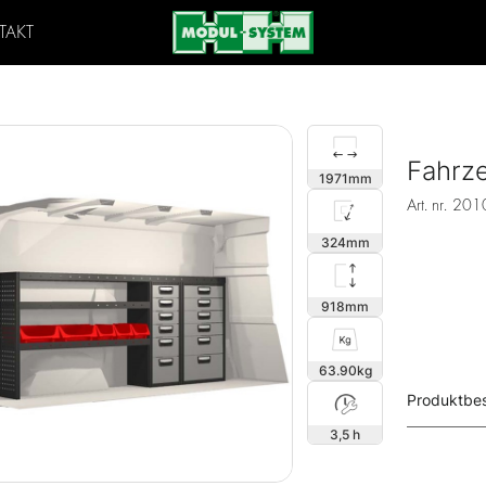
TAKT
Fahrz
1971
Art. nr.
201
324
918
63.90
Produktbe
3,5 h