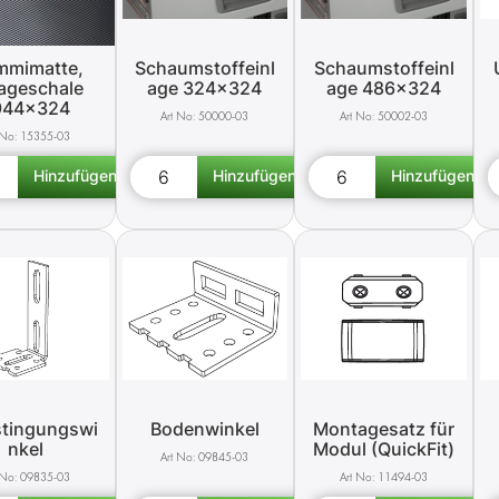
mimatte,
Schaumstoffeinl
Schaumstoffeinl
ageschale
age 324x324
age 486x324
944x324
50000-03
50002-03
15355-03
stingungswi
Bodenwinkel
Montagesatz für
nkel
Modul (QuickFit)
09845-03
09835-03
11494-03