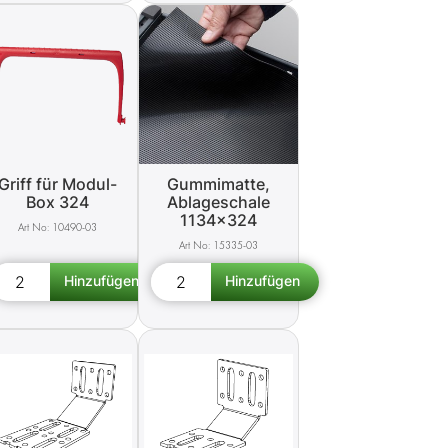
Griff für Modul-
Gummimatte,
Box 324
Ablageschale
1134x324
10490-03
15335-03