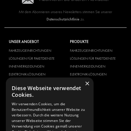
Mit dem Abonnieren unseres Newsletters stimmen Sie unserer
Datenschutzrichtlinie
zu.
UNSER ANGEBOT
PRODUKTE
FAHRZEUGEINRICHTUNGEN
FAHRZEUGEINRICHTUNGEN
LÖSUNGEN FÜR PAKETDIENSTE
LÖSUNGEN FÜR PAKETDIENSTE
INNENVERKLEIDUNGEN
INNENVERKLEIDUNGEN
ELEKTRONIK-LÖSUNGEN
ELEKTRONIK-LÖSUNGEN
×
SICHERHEITSPRODUKTE
KITS
Diese Webseite verwendet
ZUBEHÖR
Cookies.
AUFBEWAHRUNGSMÖGLICHKEITEN
Wir verwenden Cookies, um die
LÖSUNGEN FÜR DIE WERKSTATT
Benutzerfreundlichkeit unserer Website zu
FAHRZEUGBEKLEBUNG
verbessern. Durch die weitere Nutzung
unserer Webseite stimmen Sie der
FLOTTENMANAGEMENT
Verwendung von Cookies gemäß unserer
SERVICE CENTER