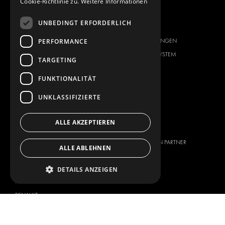
Cookie-Richtlinie zu.
Weitere Informationen
FAHRZEUGHERSTELLER
ÜBER UNS
UNBEDINGT ERFORDERLICH
CITROËN
ANBIETER VON
PERFORMANCE
KOMPLETTLÖSUNGEN
DACIA
ÜBER MODUL-SYSTEM
TARGETING
FIAT
DOWNLOADS
FORD
FUNKTIONALITÄT
NEUIGKEITEN
HYUNDAI
UNKLASSIFIZIERTE
KONTAKT
IVECO
MAN
KONTAKT
ALLE AKZEPTIEREN
MAXUS
PRESSE
MERCEDES
WERDEN SIE EIN PARTNER
ALLE ABLEHNEN
NISSAN
OPEL
DETAILS ANZEIGEN
PEUGEOT
RENAULT
TOYOTA
VOLKSWAGEN