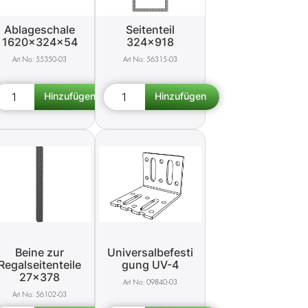
Ablageschale
Seitenteil
1620x324x54
324x918
55350-03
56315-03
Beine zur
Universalbefesti
Regalseitenteile
gung UV-4
27x378
09840-03
56102-03