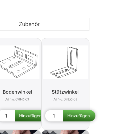
Zubehör
Bodenwinkel
Stützwinkel
09845-03
09855-03