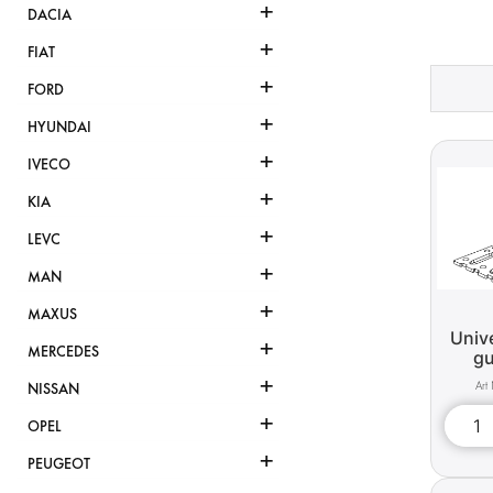
+
DACIA
+
FIAT
+
FORD
+
HYUNDAI
+
IVECO
+
KIA
+
LEVC
+
MAN
+
MAXUS
Unive
+
MERCEDES
g
+
NISSAN
+
OPEL
+
PEUGEOT