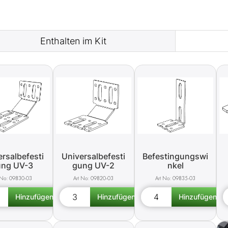
Enthalten im Kit
rsalbefesti
Universalbefesti
Befestingungswi
ung UV-3
gung UV-2
nkel
09830-03
09820-03
09835-03