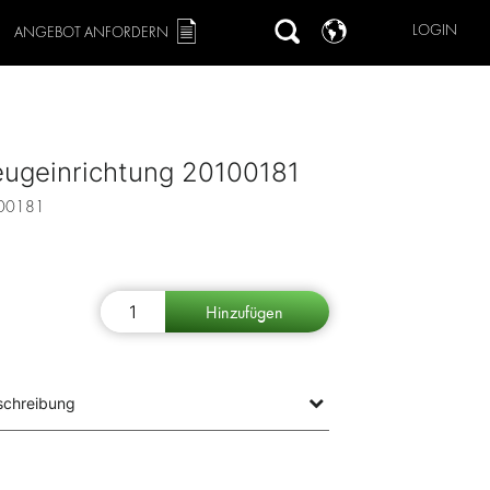
LOGIN
ANGEBOT ANFORDERN
eugeinrichtung 20100181
00181
schreibung