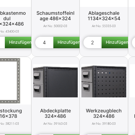
bkastenmo
Schaumstoffeinl
Ablageschale
dul
age 486x324
1134x324x54
x324x486
50002-03
55335-03
43400-03
fstockung
Abdeckplatte
Werkzeugblech
16x378
324x486
324x486
58211-03
59163-03
59180-03