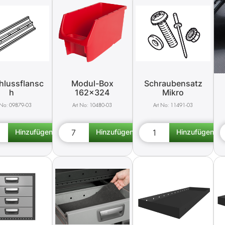
hlussflansc
Modul-Box
Schraubensatz
h
162x324
Mikro
09879-03
10480-03
11491-03