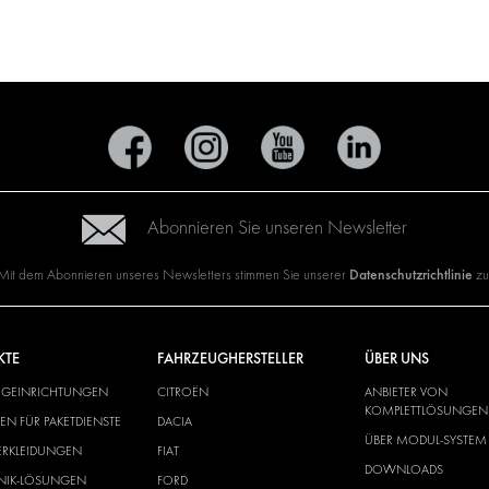
Abonnieren Sie unseren Newsletter
Datenschutzrichtlinie
Mit dem Abonnieren unseres Newsletters stimmen Sie unserer
zu
KTE
FAHRZEUGHERSTELLER
ÜBER UNS
UGEINRICHTUNGEN
CITROËN
ANBIETER VON
KOMPLETTLÖSUNGEN
N FÜR PAKETDIENSTE
DACIA
ÜBER MODUL-SYSTEM
ERKLEIDUNGEN
FIAT
DOWNLOADS
ONIK-LÖSUNGEN
FORD