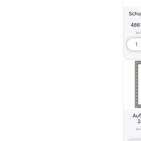
Schu
486
Au
2