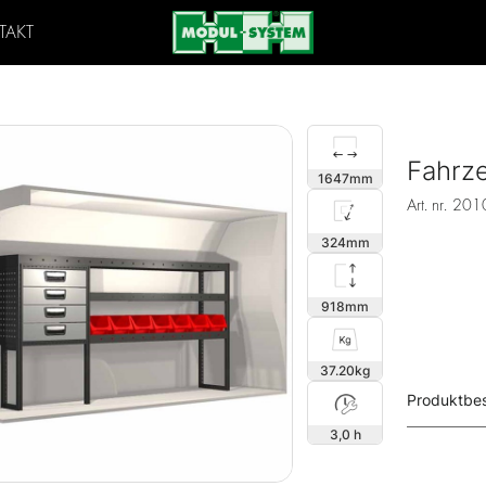
TAKT
Fahrz
1647
Art. nr.
201
324
918
37.20
Produktbe
3,0 h