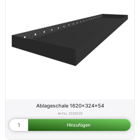
Ablageschale 1620x324x54
55350-03