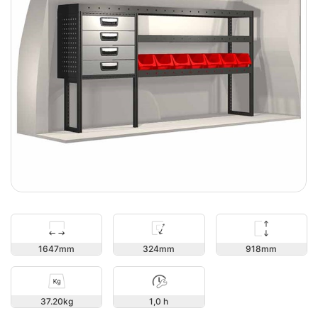
918
1647
324
37.20
1,0 h