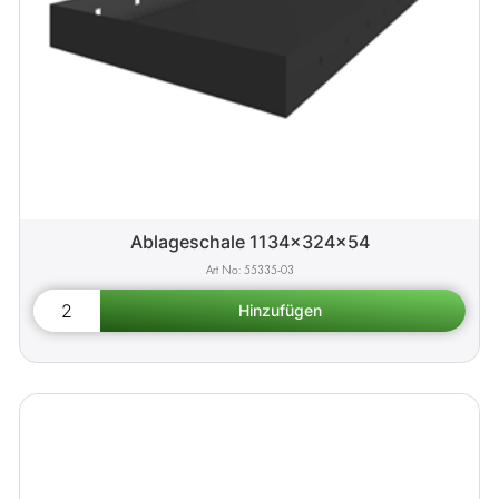
Ablageschale 1134x324x54
55335-03