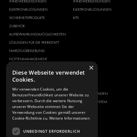
INNENVERKLEIDUNGEN
INNENVERKLEIDUNGEN
ELEKTRONIK-LÖSUNGEN
ELEKTRONIK-LÖSUNGEN
SICHERHEITSPRODUKTE
KITS
ZUBEHÖR
AUFBEWAHRUNGSMÖGLICHKEITEN
LÖSUNGEN FÜR DIE WERKSTATT
FAHRZEUGBEKLEBUNG
FLOTTENMANAGEMENT
×
SERVICE CENTER
Diese Webseite verwendet
Cookies.
FAHRZEUGHERSTELLER
ÜBER UNS
CITROËN
ANBIETER VON
Wir verwenden Cookies, um die
KOMPLETTLÖSUNGEN
Benutzerfreundlichkeit unserer Website zu
DACIA
verbessern. Durch die weitere Nutzung
ÜBER MODUL-SYSTEM
FIAT
unserer Webseite stimmen Sie der
DOWNLOADS
Verwendung von Cookies gemäß unserer
FORD
Cookie-Richtlinie zu.
Weitere Informationen
NEUIGKEITEN
HYUNDAI
KONTAKT
IVECO
UNBEDINGT ERFORDERLICH