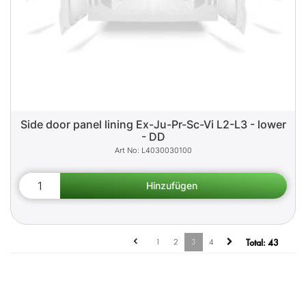
Side door panel lining Ex-Ju-Pr-Sc-Vi L2-L3 - lower
- DD
L4030030100
1
2
3
4
Total:
43