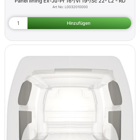
Panel lining Ex-Ju-Pr 16-/Vi 19-/Sc 22- L2 - RD
L0032010000