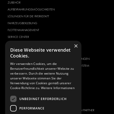
ZUBEHÖR
AUFBEWAHRUNGSMÖGLICHKEITEN
LÖSUNGEN FÜR DIE WERKSTATT
FAHRZEUGBEKLEBUNG
FLOTTENMANAGEMENT
SERVICE CENTER
×
FAHRZEUGHERSTELLER
ÜBER UNS
Diese Webseite verwendet
CITROËN
ANBIETER VON
Cookies.
KOMPLETTLÖSUNGEN
DACIA
Wir verwenden Cookies, um die
ÜBER MODUL-SYSTEM
FIAT
Benutzerfreundlichkeit unserer Website zu
DOWNLOADS
verbessern. Durch die weitere Nutzung
FORD
unserer Webseite stimmen Sie der
NEUIGKEITEN
HYUNDAI
Verwendung von Cookies gemäß unserer
Cookie-Richtlinie zu.
Weitere Informationen
KONTAKT
IVECO
MAN
KONTAKT
UNBEDINGT ERFORDERLICH
MAXUS
PRESSE
PERFORMANCE
MERCEDES
WERDEN SIE EIN PARTNER