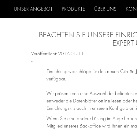
UNSER ANGEBOT
PRODUKTE
ÜBER UNS
KON
BEACHTEN SIE UNSERE EINR
EXPERT
Veröffentlicht: 2017-01-13
-
Einrichtungsvorschläge für den neuen Citroën 
verfügbar.
Wir präsentieren eine Auswahl der beliebtesten
entweder die Datenblätter
online lesen
oder he
Einrichtungskits auch in unserem Konfigurator
Wenn Sie eine andere Lösung im Auge haben, z
Mitglied unseres Backoffice wird Ihnen ein m