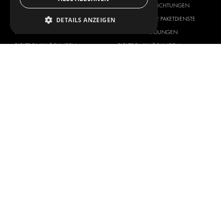
FAHRZEUGEINRICHTUNGEN
FAHRZEUGEINRICHTUNGEN
LÖSUNGEN FÜR PAKETDIENSTE
LÖSUNGEN FÜR PAKETDIENSTE
DETAILS ANZEIGEN
INNENVERKLEIDUNGEN
INNENVERKLEIDUNGEN
ELEKTRONIK-LÖSUNGEN
ELEKTRONIK-LÖSUNGEN
SICHERHEITSPRODUKTE
KITS
ZUBEHÖR
AUFBEWAHRUNGSMÖGLICHKEITEN
LÖSUNGEN FÜR DIE WERKSTATT
FAHRZEUGBEKLEBUNG
FLOTTENMANAGEMENT
SERVICE CENTER
FAHRZEUGHERSTELLER
ÜBER UNS
CITROËN
ANBIETER VON
KOMPLETTLÖSUNGEN
DACIA
ÜBER MODUL-SYSTEM
FIAT
DOWNLOADS
FORD