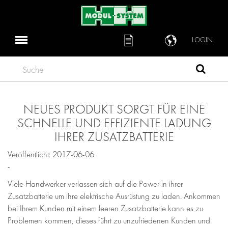
LOGIN
Suche
NEUES PRODUKT SORGT FÜR EINE
SCHNELLE UND EFFIZIENTE LADUNG
IHRER ZUSATZBATTERIE
Veröffentlicht: 2017-06-06
-
Viele Handwerker verlassen sich auf die Power in ihrer
Zusatzbatterie um ihre elektrische Ausrüstung zu laden. Ankommen
bei Ihrem Kunden mit einem leeren Zusatzbatterie kann es zu
Problemen kommen, dieses führt zu unzufriedenen Kunden und