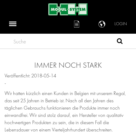
LOGIN
Suche
IMMER NOCH STARK
Veröffentlicht: 2018-05-14
-
Wir hatten kürzlich einen Kunden in Belgien mit unserem Regal,
das seit 25 Jahren in Betrieb ist. Nach all den Jahren des
täglichen Gebrauchs funktionieren die Produkte immer noch
einwandfrei. Wir sind stolz darauf, ein Hersteller von qualitativ
hochwertigen Produkten zu sein, die in diesem Fall die
Lebensdauer von einem Vierteljahrhundert überschreiten.