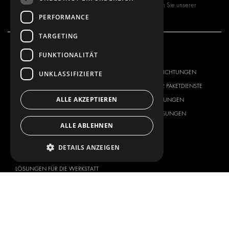
Mit dem Abonnieren unseres Newsletters stimmen Sie unserer
PERFORMANCE
Datenschutzrichtlinie
zu.
TARGETING
FUNKTIONALITÄT
UNSER ANGEBOT
PRODUKTE
FAHRZEUGEINRICHTUNGEN
FAHRZEUGEINRICHTUNGEN
UNKLASSIFIZIERTE
LÖSUNGEN FÜR PAKETDIENSTE
LÖSUNGEN FÜR PAKETDIENSTE
ALLE AKZEPTIEREN
INNENVERKLEIDUNGEN
INNENVERKLEIDUNGEN
ELEKTRONIK-LÖSUNGEN
ELEKTRONIK-LÖSUNGEN
ALLE ABLEHNEN
SICHERHEITSPRODUKTE
KITS
ZUBEHÖR
DETAILS ANZEIGEN
AUFBEWAHRUNGSMÖGLICHKEITEN
LÖSUNGEN FÜR DIE WERKSTATT
FAHRZEUGBEKLEBUNG
FLOTTENMANAGEMENT
SERVICE CENTER