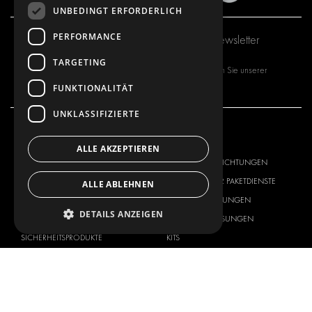
UNBEDINGT ERFORDERLICH
PERFORMANCE
Abonnieren Sie unseren Newsletter
TARGETING
Mit dem Abonnieren unseres Newsletters stimmen Sie unserer
Datenschutzrichtlinie
FUNKTIONALITÄT
zu.
UNKLASSIFIZIERTE
UNSER ANGEBOT
PRODUKTE
ALLE AKZEPTIEREN
FAHRZEUGEINRICHTUNGEN
FAHRZEUGEINRICHTUNGEN
LÖSUNGEN FÜR PAKETDIENSTE
LÖSUNGEN FÜR PAKETDIENSTE
ALLE ABLEHNEN
INNENVERKLEIDUNGEN
INNENVERKLEIDUNGEN
DETAILS ANZEIGEN
ELEKTRONIK-LÖSUNGEN
ELEKTRONIK-LÖSUNGEN
SICHERHEITSPRODUKTE
KITS
ZUBEHÖR
AUFBEWAHRUNGSMÖGLICHKEITEN
LÖSUNGEN FÜR DIE WERKSTATT