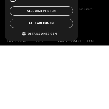
Mit dem Abonnieren unseres Newsletters stimmen Sie unserer
ALLE AKZEPTIEREN
Datenschutzrichtlinie
zu.
ALLE ABLEHNEN
UNSER ANGEBOT
PRODUKTE
DETAILS ANZEIGEN
FAHRZEUGEINRICHTUNGEN
FAHRZEUGEINRICHTUNGEN
LÖSUNGEN FÜR PAKETDIENSTE
LÖSUNGEN FÜR PAKETDIENSTE
INNENVERKLEIDUNGEN
INNENVERKLEIDUNGEN
ELEKTRONIK-LÖSUNGEN
ELEKTRONIK-LÖSUNGEN
SICHERHEITSPRODUKTE
KITS
ZUBEHÖR
AUFBEWAHRUNGSMÖGLICHKEITEN
LÖSUNGEN FÜR DIE WERKSTATT
FAHRZEUGBEKLEBUNG
FLOTTENMANAGEMENT
SERVICE CENTER